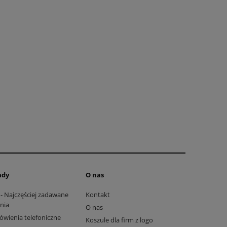
ady
O nas
- Najczęściej zadawane
Kontakt
nia
O nas
wienia telefoniczne
Koszule dla firm z logo