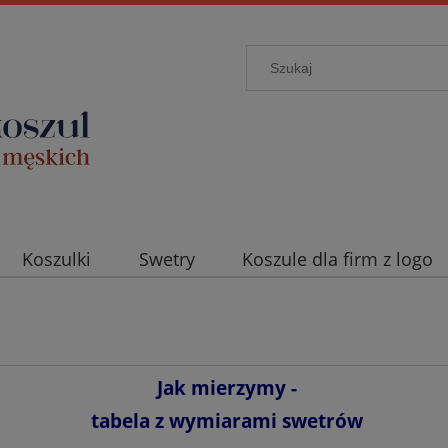
Koszulki
Swetry
Koszule dla firm z logo
skie
Karta klienta
O nas
Dla firm: Koszu
Linki
Jak mierzymy -
tabela z wymiarami swetrów