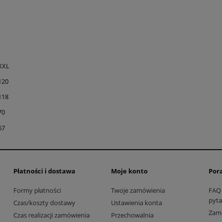
XXL
120
118
70
67
Płatności i dostawa
Moje konto
Por
Formy płatności
Twoje zamówienia
FAQ 
pyta
Czas/koszty dostawy
Ustawienia konta
Zamó
Czas realizacji zamówienia
Przechowalnia