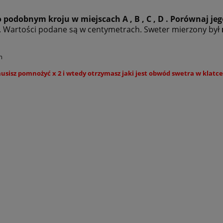
 podobnym kroju w miejscach A , B , C , D . Porównaj je
by. Wartości podane są w centymetrach. Sweter mierzony był
cm
musisz pomnożyć x 2 i wtedy otrzymasz jaki jest obwód swetra w klatce