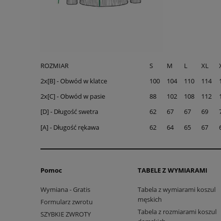
ROZMIAR
S
M
L
XL
2x[B] - Obwód w klatce
100
104
110
114
2x[C] - Obwód w pasie
88
102
108
112
[D] - Długość swetra
62
67
67
69
[A] - Długość rękawa
62
64
65
67
Pomoc
TABELE Z WYMIARAMI
Wymiana - Gratis
Tabela z wymiarami koszul
męskich
Formularz zwrotu
Tabela z rozmiarami koszul
SZYBKIE ZWROTY