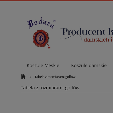
Koszule Męskie
Koszule damskie
»
Promocje
Blog
Koszule kelner
Tabela z rozmiarami golfów
Tabela z rozmiarami golfów
Tabela z wymiarami koszul męskich