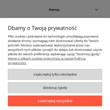
Pomoc
TABELE Z WYMIARAMI
Dbamy o Twoją prywatność
Płatności i dostawa
Pliki cookies i pokrewne im technologie umożliwiają poprawne
działanie strony i pomagają nam dostosować ofertę do Twoich
potrzeb. Możesz zaakceptować wykorzystanie przez nas
Moje konto
wszystkich tych plików i przejść do sklepu lub dostosować użycie
plików do swoich preferencji, wybierając opcję "Dostosuj zgody".
Więcej o plikach cookies przeczytasz w naszej Polityce
Porady
prywatności.
O nas
zaakceptuj tylko niezbędne
Bodara
producent koszul męskich i koszul eleganckich damskich firmy
Bodara
oferuje klasyczne oraz eleganckie koszule męskie oraz koszule
dostosuj zgody
damskie. Oferujemy do sprzedaży koszule z długim i krótkim rękawem w
kolorze granatowym, niebieskim, czerwonym, białym, czarnym i szarym.
zaakceptuj wszystkie
Nasze bluzki koszulowe damskie i męskie produkujemy z najwyższej jakości
bawełny z dodatkiem elany i bawełny z elastanem Koszule w fasonie SLIM