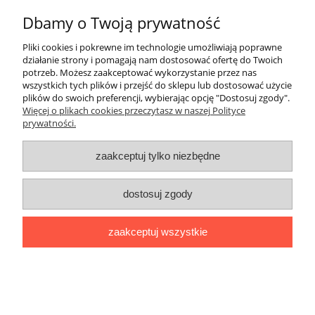
Dbamy o Twoją prywatność
TABELE Z WYMIARAMI
Pliki cookies i pokrewne im technologie umożliwiają poprawne
Płatności i dostawa
działanie strony i pomagają nam dostosować ofertę do Twoich
potrzeb. Możesz zaakceptować wykorzystanie przez nas
wszystkich tych plików i przejść do sklepu lub dostosować użycie
Moje konto
plików do swoich preferencji, wybierając opcję "Dostosuj zgody".
Więcej o plikach cookies przeczytasz w naszej Polityce
prywatności.
Porady
zaakceptuj tylko niezbędne
O nas
dostosuj zgody
Bodara
producent koszul męskich i koszul eleganckich damskich firmy
Bodara
oferuje klasyczne oraz eleganckie koszule męskie oraz koszule
damskie. Oferujemy do sprzedaży koszule z długim i krótkim rękawem w
zaakceptuj wszystkie
kolorze granatowym, niebieskim, czerwonym, białym, czarnym i szarym.
Nasze bluzki koszulowe damskie i męskie produkujemy z najwyższej jakości
bawełny z dodatkiem elany i bawełny z elastanem Koszule w fasonie SLIM
FIT oraz REGULAR
pokaż pełną wersję strony