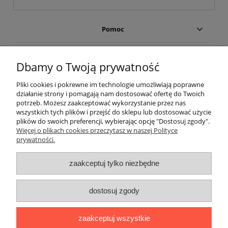
Pomoc
TABELE Z WYMIARAMI
Dbamy o Twoją prywatność
Płatności i dostawa
Pliki cookies i pokrewne im technologie umożliwiają poprawne
działanie strony i pomagają nam dostosować ofertę do Twoich
potrzeb. Możesz zaakceptować wykorzystanie przez nas
Moje konto
wszystkich tych plików i przejść do sklepu lub dostosować użycie
plików do swoich preferencji, wybierając opcję "Dostosuj zgody".
Więcej o plikach cookies przeczytasz w naszej Polityce
Porady
prywatności.
O nas
zaakceptuj tylko niezbędne
Bodara
producent koszul męskich i koszul eleganckich damskich firmy
Bodara
oferuje klasyczne oraz eleganckie koszule męskie oraz koszule
dostosuj zgody
damskie. Oferujemy do sprzedaży koszule z długim i krótkim rękawem w
kolorze granatowym, niebieskim, czerwonym, białym, czarnym i szarym.
zaakceptuj wszystkie
Nasze bluzki koszulowe damskie i męskie produkujemy z najwyższej jakości