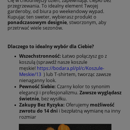
Cię w chłodniejszy dzień, zapewniając ciepło bez
przegrzewania. To idealny element Twojej
garderoby, od biura po weekendowy wypad.
Kupując ten sweter, wybierasz produkt o
ponadczasowym designie
, stworzonym, aby
przetrwać wiele sezonów.
Dlaczego to idealny wybór dla Ciebie?
Wszechstronność:
Łatwo połączysz go z
koszulą (sprawdź nasze koszule
męskie!
https://bodara.pl/pl/c/Koszule-
Meskie/13
) lub T-shirtem, tworząc zawsze
nienaganny look.
Pewność Siebie:
Czarny kolor to synonim
elegancji i profesjonalizmu.
Zawsze wyglądasz
świetnie
, bez wysiłku.
Zakupy Bez Ryzyka:
Oferujemy
możliwość
zwrotu do 14 dni
i bezpłatną wymianę na inny
rozmiar