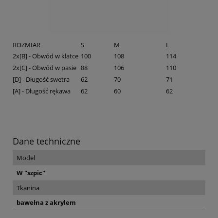
ROZMIAR
S
M
L
2x[B] - Obwód w klatce
100
108
114
2x[C] - Obwód w pasie
88
106
110
[D] - Długość swetra
62
70
71
[A] - Długość rękawa
62
60
62
Dane techniczne
Model
W "szpic"
Tkanina
bawełna z akrylem