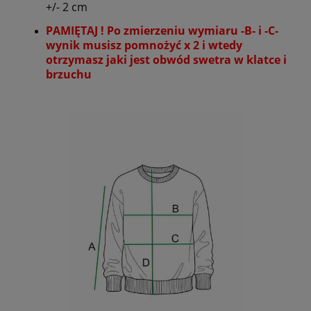
+/- 2 cm
PAMIĘTAJ ! Po zmierzeniu wymiaru -B- i -C-
wynik musisz pomnożyć x 2 i wtedy
otrzymasz jaki jest obwód swetra w klatce i
brzuchu