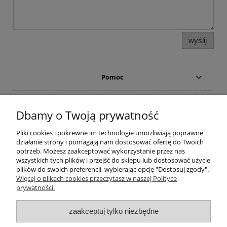
wyślij
Pomoc
TABELE Z WYMIARAMI
Dbamy o Twoją prywatność
Płatności i dostawa
Pliki cookies i pokrewne im technologie umożliwiają poprawne
działanie strony i pomagają nam dostosować ofertę do Twoich
potrzeb. Możesz zaakceptować wykorzystanie przez nas
Moje konto
wszystkich tych plików i przejść do sklepu lub dostosować użycie
plików do swoich preferencji, wybierając opcję "Dostosuj zgody".
Więcej o plikach cookies przeczytasz w naszej Polityce
Porady
prywatności.
O nas
zaakceptuj tylko niezbędne
Bodara
producent koszul męskich i koszul eleganckich damskich firmy