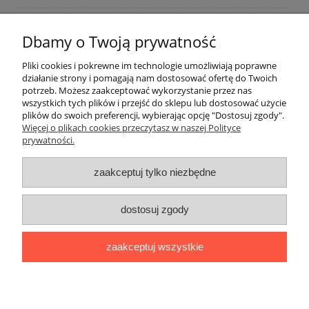
TABELE Z WYMIARAMI
Dbamy o Twoją prywatność
Płatności i dostawa
Pliki cookies i pokrewne im technologie umożliwiają poprawne
działanie strony i pomagają nam dostosować ofertę do Twoich
potrzeb. Możesz zaakceptować wykorzystanie przez nas
Moje konto
wszystkich tych plików i przejść do sklepu lub dostosować użycie
plików do swoich preferencji, wybierając opcję "Dostosuj zgody".
Więcej o plikach cookies przeczytasz w naszej Polityce
Porady
prywatności.
O nas
zaakceptuj tylko niezbędne
Bodara
producent koszul męskich i koszul eleganckich damskich firmy
Bodara
oferuje klasyczne oraz eleganckie koszule męskie oraz koszule
dostosuj zgody
damskie. Oferujemy do sprzedaży koszule z długim i krótkim rękawem w
kolorze granatowym, niebieskim, czerwonym, białym, czarnym i szarym.
zaakceptuj wszystkie
Nasze bluzki koszulowe damskie i męskie produkujemy z najwyższej jakości
bawełny z dodatkiem elany i bawełny z elastanem Koszule w fasonie SLIM
FIT oraz REGULAR
pokaż pełną wersję strony