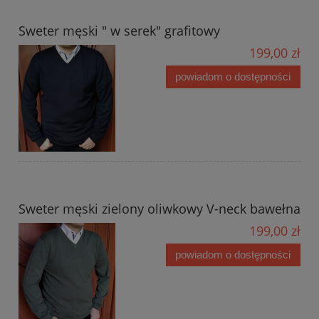
Sweter męski " w serek" grafitowy
199,00 zł
powiadom o dostępności
Sweter męski zielony oliwkowy V-neck bawełna
199,00 zł
powiadom o dostępności