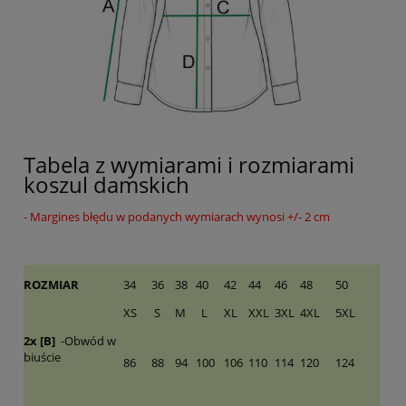
Tabela z wymiarami i rozmiarami
koszul damskich
- Margines błędu w podanych wymiarach wynosi +/- 2 cm
ROZMIAR
34
36
38
40
42
44
46
48
50
XS
S
M
L
XL
XXL
3XL
4XL
5XL
2x [B]
-Obwód w
biuście
86
88
94
100
106
110
114
120
124