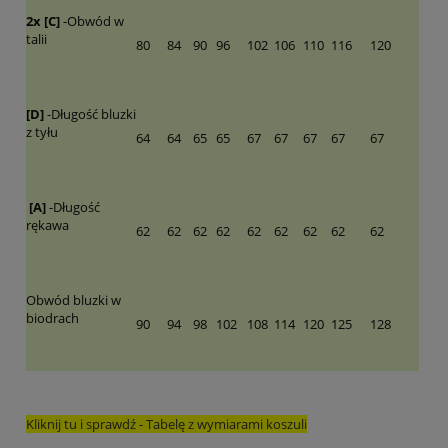
2x [C]
-Obwód w
talii
80
84
90
96
102
106
110
116
120
[D]
-Długość bluzki
z tyłu
64
64
65
65
67
67
67
67
67
[A]
-Długość
rękawa
62
62
62
62
62
62
62
62
62
Obwód bluzki w
biodrach
90
94
98
102
108
114
120
125
128
Kliknij tu i sprawdź - Tabelę z wymiarami koszuli