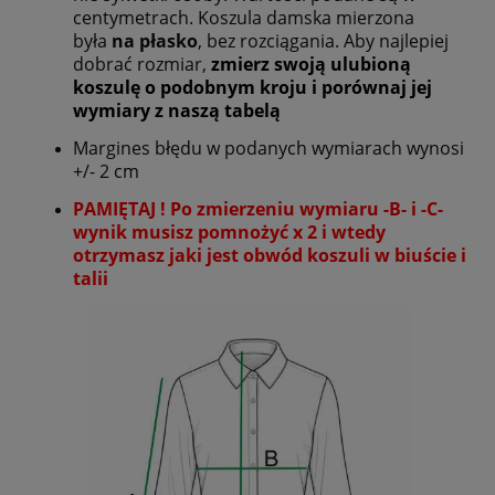
centymetrach. Koszula damska mierzona
była
na płasko
, bez rozciągania. Aby najlepiej
dobrać rozmiar,
zmierz swoją ulubioną
koszulę o podobnym kroju i porównaj jej
wymiary z naszą tabelą
Margines błędu w podanych wymiarach wynosi
+/- 2 cm
PAMIĘTAJ ! Po zmierzeniu wymiaru -B- i -C-
wynik musisz pomnożyć x 2 i wtedy
otrzymasz jaki jest obwód koszuli w biuście i
talii